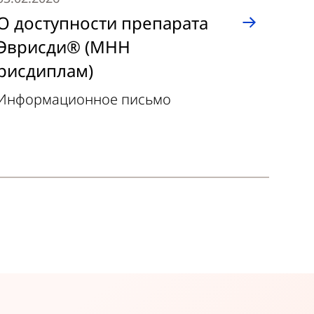
О доступности препарата
Эврисди® (МНН
рисдиплам)
Информационное письмо