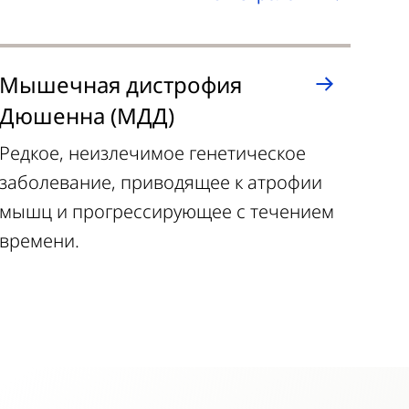
Мышечная дистрофия
Бо
Дюшенна (МДД)
Раз
воз
Редкое, неизлечимое генетическое
сис
заболевание, приводящее к атрофии
обр
мышц и прогрессирующее с течением
времени.