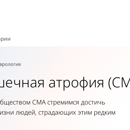
ории
врология
ечная атрофия (СМ
ообществом СМА стремимся достичь
изни людей, страдающих этим редким