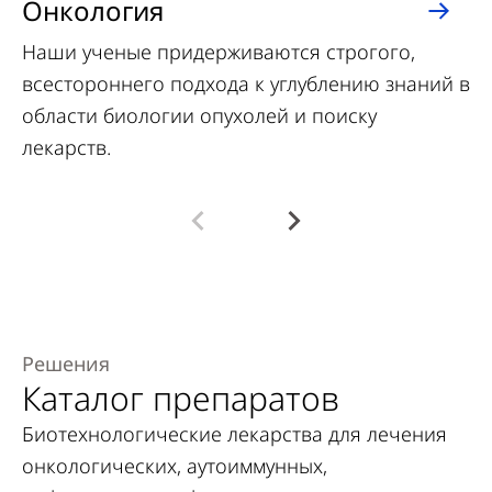
Онкология
Г
Наши ученые придерживаются строгого,
Ге
всестороннего подхода к углублению знаний в
за
области биологии опухолей и поиску
пр
лекарств.
пр
Решения
Каталог препаратов
Биотехнологические лекарства для лечения
онкологических, аутоиммунных,