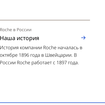
Roche в России
Инн
Наша история
Ст
История компании Roche началась в
Цен
октябре 1896 года в Швейцарии. В
аль
России Roche работает с 1897 года.
спо
под