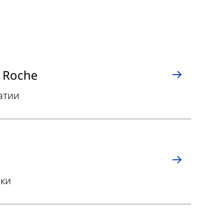
 Roche
атии
нки