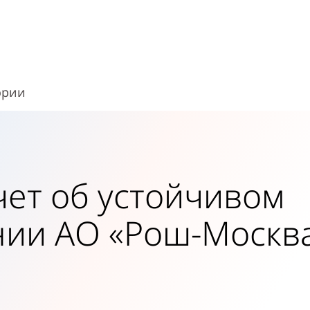
ории
чет об устойчивом
нии АО «Рош-Москва