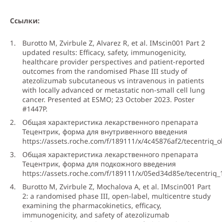
Ссылки:
Burotto M, Zvirbule Z, Alvarez R, et al. IMscin001 Part 2
updated results: Efficacy, safety, immunogenicity,
healthcare provider perspectives and patient-reported
outcomes from the randomised Phase III study of
atezolizumab subcutaneous vs intravenous in patients
with locally advanced or metastatic non-small cell lung
cancer. Presented at ESMO; 23 October 2023. Poster
#1447P.
Общая характеристика лекарственного препарата
Тецентрик, форма для внутривенного введения
https://assets.roche.com/f/189111/x/4c45876af2/tecentriq_o
Общая характеристика лекарственного препарата
Тецентрик, форма для подкожного введения
https://assets.roche.com/f/189111/x/05ed34d85e/tecentriq_
Burotto M, Zvirbule Z, Mochalova A, et al. IMscin001 Part
2: a randomised phase III, open-label, multicentre study
examining the pharmacokinetics, efficacy,
immunogenicity, and safety of atezolizumab