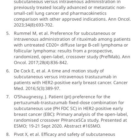
subcutaneous versus intravenous administration in
previously treated locally advanced or metastatic non-
small-cell lung cancer and pharmacokinetics
comparison with other approved indications. Ann Oncol.
2023;34(8):693-702.
Rummel M, et al. Preference for subcutaneous or
intravenous administration of rituximab among patients
with untreated CD20+ diffuse large B-cell lymphoma or
follicular lymphoma: results from a prospective,
randomized, open-label, crossover study (PrefMab). Ann
Oncol. 2017;28(4):836-842.
De Cock E, et al. A time and motion study of
subcutaneous versus intravenous trastuzumab in
patients with HER2-positive early breast cancer. Cancer
Med. 2016;5(3):389-97.
O’Shaugnessy, J. Patient (pt) preference for the
pertuzumab-trastuzumab fixed-dose combination for
subcutaneous use (PH FDC SC) in HER2-positive early
breast cancer (EBC): Primary analysis of the open-label,
randomised crossover PHranceSCa study. Presented at
ESMO; 19-21 Sept 2020. Abstract #165MO.
Pivot X, et al. Efficacy and safety of subcutaneous