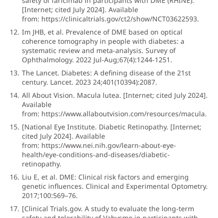
safety of faricimab in participants with DME (RHINE).
[Internet; cited July 2024]. Available
from:
https://clinicaltrials.gov/ct2/show/NCT03622593
.
Im JHB, et al. Prevalence of DME based on optical
coherence tomography in people with diabetes: a
systematic review and meta-analysis. Survey of
Ophthalmology. 2022 Jul-Aug;67(4):1244-1251.
The Lancet. Diabetes: A defining disease of the 21st
century. Lancet. 2023 24;401(10394):2087.
All About Vision. Macula lutea. [Internet; cited July 2024].
Available
from:
https://www.allaboutvision.com/resources/macula
.
[National Eye Institute. Diabetic Retinopathy. [Internet;
cited July 2024]. Available
from:
https://www.nei.nih.gov/learn-about-eye-
health/eye-conditions-and-diseases/diabetic-
retinopathy
.
Liu E, et al. DME: Clinical risk factors and emerging
genetic influences. Clinical and Experimental Optometry.
2017;100:569–76.
[Clinical Trials.gov. A study to evaluate the long-term
safety and tolerability of Vabysmo in participants with