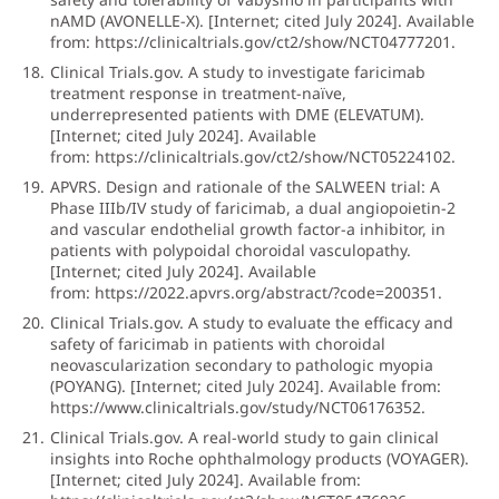
nAMD (AVONELLE-X). [Internet; cited July 2024]. Available
from:
https://clinicaltrials.gov/ct2/show/NCT04777201
.
Clinical Trials.gov. A study to investigate faricimab
treatment response in treatment-naïve,
underrepresented patients with DME (ELEVATUM).
[Internet; cited July 2024]. Available
from:
https://clinicaltrials.gov/ct2/show/NCT05224102
.
APVRS. Design and rationale of the SALWEEN trial: A
Phase IIIb/IV study of faricimab, a dual angiopoietin-2
and vascular endothelial growth factor-a inhibitor, in
patients with polypoidal choroidal vasculopathy.
[Internet; cited July 2024]. Available
from:
https://2022.apvrs.org/abstract/?code=200351
.
Clinical Trials.gov. A study to evaluate the efficacy and
safety of faricimab in patients with choroidal
neovascularization secondary to pathologic myopia
(POYANG). [Internet; cited July 2024]. Available from:
https://www.clinicaltrials.gov/study/NCT06176352
.
Clinical Trials.gov. A real-world study to gain clinical
insights into Roche ophthalmology products (VOYAGER).
[Internet; cited July 2024]. Available from: