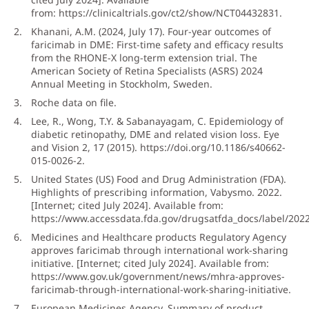
from:
https://clinicaltrials.gov/ct2/show/NCT04432831
.
Khanani, A.M. (2024, July 17). Four-year outcomes of
faricimab in DME: First-time safety and efficacy results
from the RHONE-X long-term extension trial. The
American Society of Retina Specialists (ASRS) 2024
Annual Meeting in Stockholm, Sweden.
Roche data on file.
Lee, R., Wong, T.Y. & Sabanayagam, C. Epidemiology of
diabetic retinopathy, DME and related vision loss. Eye
and Vision 2, 17 (2015).
https://doi.org/10.1186/s40662-
015-0026-2
.
United States (US) Food and Drug Administration (FDA).
Highlights of prescribing information, Vabysmo. 2022.
[Internet; cited July 2024]. Available from:
https://www.accessdata.fda.gov/drugsatfda_docs/label/202
Medicines and Healthcare products Regulatory Agency
approves faricimab through international work-sharing
initiative. [Internet; cited July 2024]. Available from:
https://www.gov.uk/government/news/mhra-approves-
faricimab-through-international-work-sharing-initiative
.
European Medicines Agency. Summary of product