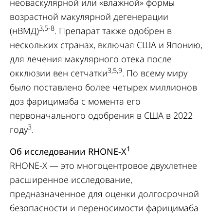
неоваскулярной или «влажной» формы
возрастной макулярной дегенерации
3,5-8
(нВМД)
. Препарат также одобрен в
нескольких странах, включая США и Японию,
для лечения макулярного отека после
3,5,9
окклюзии вен сетчатки
. По всему миру
было поставлено более четырех миллионов
доз фарицимаба с момента его
первоначального одобрения в США в 2022
3
году
.
1
Об исследовании RHONE-X
RHONE-X — это многоцентровое двухлетнее
расширенное исследование,
предназначенное для оценки долгосрочной
безопасности и переносимости фарицимаба