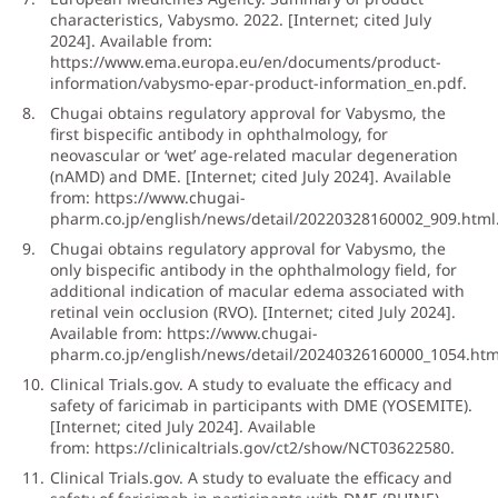
characteristics, Vabysmo. 2022. [Internet; cited July
2024]. Available from:
https://www.ema.europa.eu/en/documents/product-
information/vabysmo-epar-product-information_en.pdf
.
Chugai obtains regulatory approval for Vabysmo, the
first bispecific antibody in ophthalmology, for
neovascular or ‘wet’ age-related macular degeneration
(nAMD) and DME. [Internet; cited July 2024]. Available
from:
https://www.chugai-
pharm.co.jp/english/news/detail/20220328160002_909.html
Chugai obtains regulatory approval for Vabysmo, the
only bispecific antibody in the ophthalmology field, for
additional indication of macular edema associated with
retinal vein occlusion (RVO).
[Internet; cited July 2024].
Available from:
https://www.chugai-
pharm.co.jp/english/news/detail/20240326160000_1054.htm
Clinical Trials.gov. A study to evaluate the efficacy and
safety of faricimab in participants with DME (YOSEMITE).
[Internet; cited July 2024]. Available
from:
https://clinicaltrials.gov/ct2/show/NCT03622580
.
Clinical Trials.gov. A study to evaluate the efficacy and