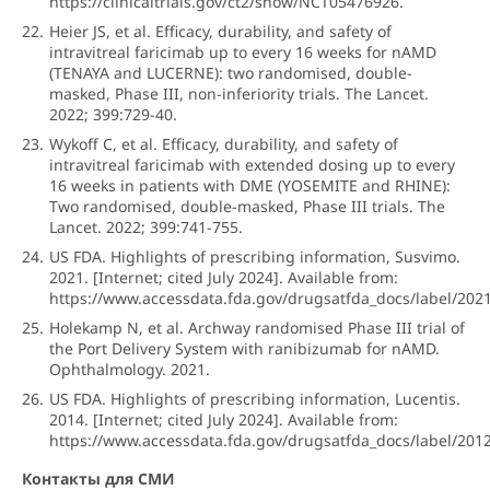
https://clinicaltrials.gov/ct2/show/NCT05476926
.
Heier JS, et al. Efficacy, durability, and safety of
intravitreal faricimab up to every 16 weeks for nAMD
(TENAYA and LUCERNE): two randomised, double-
masked, Phase III, non-inferiority trials. The Lancet.
2022; 399:729-40.
Wykoff C, et al. Efficacy, durability, and safety of
intravitreal faricimab with extended dosing up to every
16 weeks in patients with DME (YOSEMITE and RHINE):
Two randomised, double-masked, Phase III trials. The
Lancet. 2022; 399:741-755.
US FDA. Highlights of prescribing information, Susvimo.
2021. [Internet; cited July 2024]. Available from:
https://www.accessdata.fda.gov/drugsatfda_docs/label/202
Holekamp N, et al. Archway randomised Phase III trial of
the Port Delivery System with ranibizumab for nAMD.
Ophthalmology. 2021.
US FDA. Highlights of prescribing information, Lucentis.
2014. [Internet; cited July 2024]. Available from:
https://www.accessdata.fda.gov/drugsatfda_docs/label/201
Контакты для СМИ