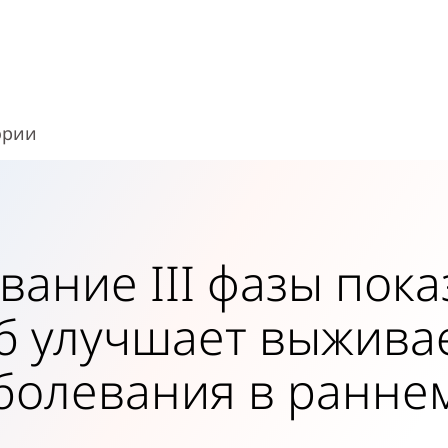
ории
вание III фазы пока
аб улучшает выжива
болевания в ранне