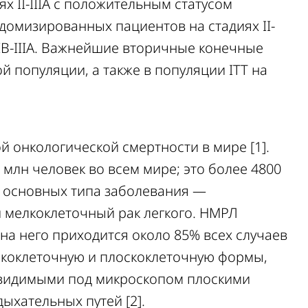
х II-IIIA с положительным статусом
ндомизированных пациентов на стадиях II-
х IB-IIIA. Важнейшие вторичные конечные
 популяции, а также в популяции ITT на
й онкологической смертности в мире [1].
 млн человек во всем мире; это более 4800
а основных типа заболевания —
и мелкоклеточный рак легкого. НМРЛ
на него приходится около 85% всех случаев
скоклеточную и плоскоклеточную формы,
я видимыми под микроскопом плоскими
ыхательных путей [2].