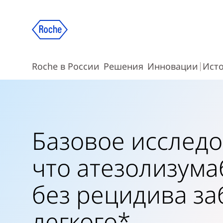
Roche в России
Решения
Инновации
Ист
Базовое исследо
что атезолизум
без рецидива за
легкого*