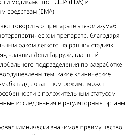
ов и медикаментов США (FDA) и
ым средствам (EMA).
яют говорить о препарате атезолизумаб
нотерапевтическом препарате, благодаря
льным раком легкого на ранних стадиях
», - заявил Леви Гарруэй, главный
глобального подразделения по разработке
воодушевлены тем, какие клинические
умаба в адъювантном режиме может
 особенности с положительным статусом
анные исследования в регуляторные органы
ровал клинически значимое преимущество