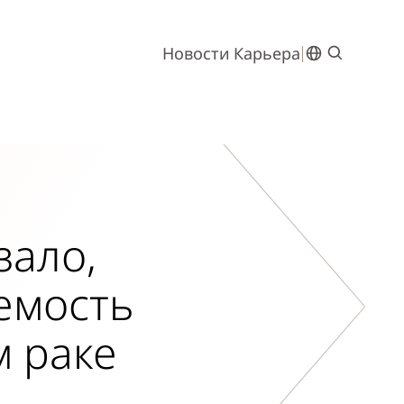
Новости
Карьера
зало,
емость
м раке