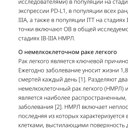
исследователями) в популяции на стадия
экспрессии PD-L1, в популяции всех ра
IIIA, а также в популяции ITT на стадия
точки включают ОВ в общей исследуемой
стадиях IB-IIIA НМРЛ.
О немелкоклеточном раке легкого
Рак легкого является ключевой причино
Ежегодно заболевание уносит жизни 1,8
смертей каждый день [1]. Разделяют дв
немелкоклеточный рак легкого (НМРЛ) 
является наиболее распространенным, 
заболевания [2]. НМРЛ включает непло
последняя из которых характеризуетс
клетками, выстилающими поверхность д