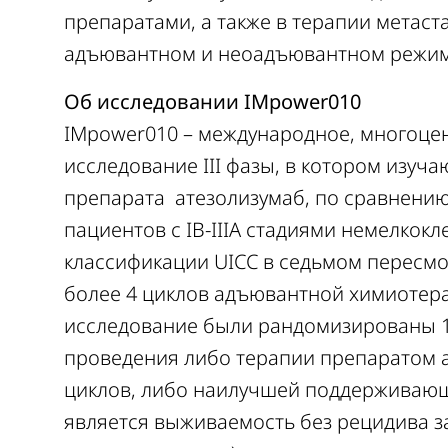
препаратами, а также в терапии метаст
адъювантном и неоадъювантном режи
Об исследовании IMpower010
IMpower010 – международное, многоце
исследование III фазы, в котором изуч
препарата атезолизумаб, по сравнени
пациентов с IB-IIIA стадиями немелкокл
классификации UICC в седьмом пересмот
более 4 циклов адъювантной химиотера
исследование были рандомизированы 10
проведения либо терапии препаратом а
циклов, либо наилучшей поддерживающ
является выживаемость без рецидива 