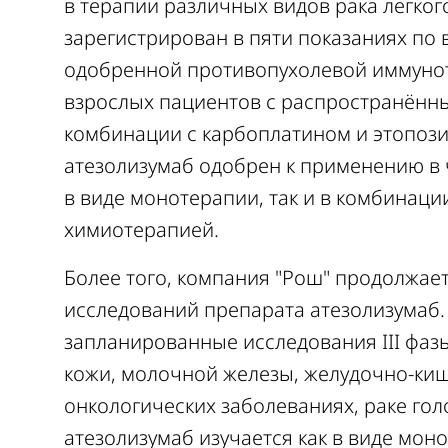
в терапии различных видов рака легког
зарегистрирован в пяти показаниях по 
одобренной противопухолевой иммунот
взрослых пациентов с распространённы
комбинации с карбоплатином и этопози
атезолизумаб одобрен к применению в 
в виде монотерапии, так и в комбинаци
химиотерапией.
Более того, компания "Рош" продолжа
исследований препарата атезолизумаб
запланированные исследования III фазы
кожи, молочной железы, желудочно-киш
онкологических заболеваниях, раке гол
атезолизумаб изучается как в виде моно