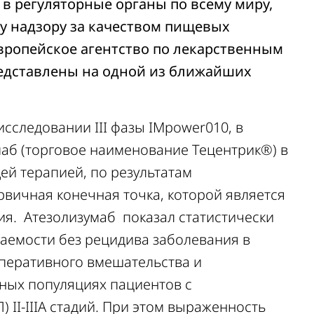
в регуляторные органы по всему миру,
у надзору за качеством пищевых
вропейское агентство по лекарственным
представлены на одной из ближайших
исследовании III фазы IMpower010, в
маб (торговое наименование Тецентрик®) в
й терапией, по результатам
рвичная конечная точка, которой является
я. Атезолизумаб показал статистически
аемости без рецидива заболевания в
перативного вмешательства и
ных популяциях пациентов с
 II-IIIA стадий. При этом выраженность