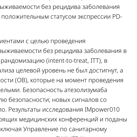
выживаемости без рецидива заболевания
 положительным статусом экспрессии PD-
циентами с целью проведения
выживаемости без рецидива заболевания в
ндомизацию (intent-to-treat, ITT), в
иза целевой уровень не был достигнут, а
сти (ОВ), которые на момент проведения
елыми. Безопасность атезолизумаба
лю безопасности; новых сигналов со
о. Результаты исследования IMpower010
тоящих медицинских конференций и поданы
 включая Управление по санитарному