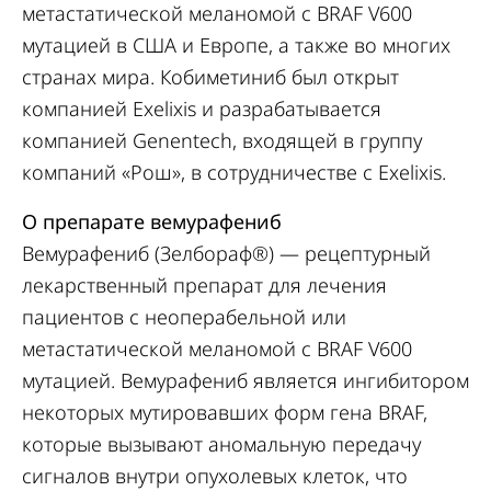
метастатической меланомой с BRAF V600
мутацией в США и Европе, а также во многих
странах мира. Кобиметиниб был открыт
компанией Exelixis и разрабатывается
компанией Genentech, входящей в группу
компаний «Рош», в сотрудничестве с Exelixis.
О препарате вемурафениб
Вемурафениб (Зелбораф®) — рецептурный
лекарственный препарат для лечения
пациентов с неоперабельной или
метастатической меланомой с BRAF V600
мутацией. Вемурафениб является ингибитором
некоторых мутировавших форм гена BRAF,
которые вызывают аномальную передачу
сигналов внутри опухолевых клеток, что