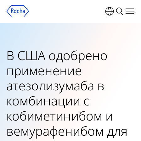
В США одобрено
применение
атезолизумаба в
комбинации с
кобиметинибом и
вемурафенибом для