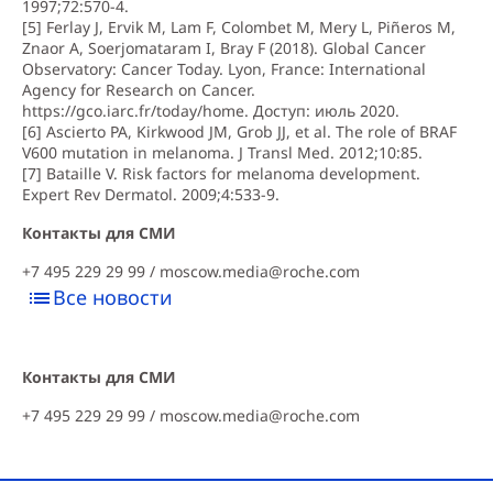
1997;72:570-4.
[5] Ferlay J, Ervik M, Lam F, Colombet M, Mery L, Piñeros M,
Znaor A, Soerjomataram I, Bray F (2018). Global Cancer
Observatory: Cancer Today. Lyon, France: International
Agency for Research on Cancer.
https://gco.iarc.fr/today/home
. Доступ: июль 2020.
[6] Ascierto PA, Kirkwood JM, Grob JJ, et al. The role of BRAF
V600 mutation in melanoma. J Transl Med. 2012;10:85.
[7] Bataille V. Risk factors for melanoma development.
Expert Rev Dermatol. 2009;4:533-9.
Контакты для СМИ
+7 495 229 29 99 /
moscow.media@roche.com
Все новости
Контакты для СМИ
+7 495 229 29 99 /
moscow.media@roche.com