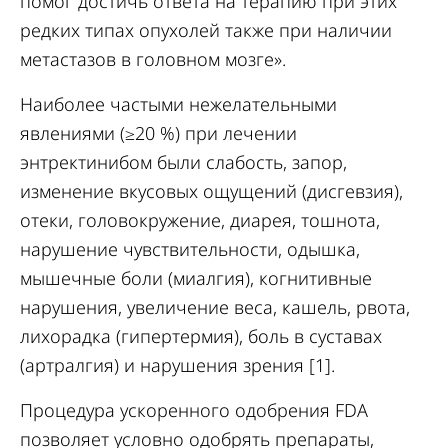
помог достичь ответа на терапию при этих
редких типах опухолей также при наличии
метастазов в головном мозге».
Наиболее частыми нежелательными
явлениями (≥20 %) при лечении
энтректинибом были слабость, запор,
изменение вкусовых ощущений (дисгевзия),
отеки, головокружение, диарея, тошнота,
нарушение чувствительности, одышка,
мышечные боли (миалгия), когнитивные
нарушения, увеличение веса, кашель, рвота,
лихорадка (гипертермия), боль в суставах
(артралгия) и нарушения зрения [1].
Процедура ускоренного одобрения FDA
позволяет условно одобрять препараты,