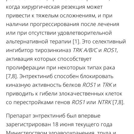
когда хирургическая резекция может
привести к тяжелым осложнениям, и при
наличии прогрессирования после лечения
или при отсутствии удовлетворительной
альтернативной терапии [1]. Это селективный
ингибитор тирозинкиназ
TRK A/B/C
и
ROS1
,
активация которых способствует
пролиферации при некоторых типах рака
[7,8]. Энтректиниб способен блокировать
киназную активность белков
ROS1
и
TRK
и
приводить к гибели злокачественных клеток
со перестройками генов
ROS1
или
NTRK
[7,8].
Препарат энтректиниб был впервые
зарегистрирован 18 июня текущего года
Министерством здравоохранения, труда и