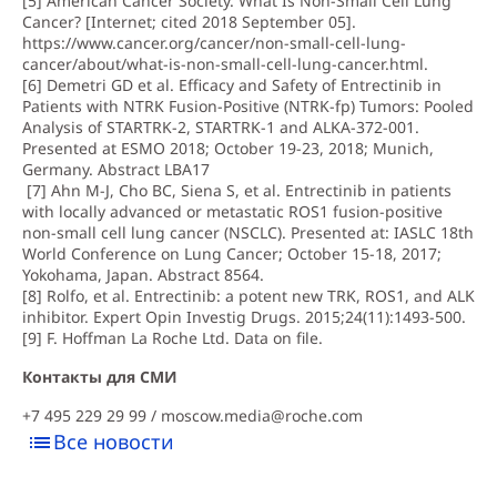
[5]
American Cancer Society. What Is Non-Small Cell Lung
Cancer? [Internet; cited 2018 September 05].
https://www.cancer.org/cancer/non-small-cell-lung-
cancer/about/what-is-non-small-cell-lung-cancer.html.
[6]
Demetri GD et al. Efficacy and Safety of Entrectinib in
Patients with NTRK Fusion-Positive (NTRK-fp) Tumors: Pooled
Analysis of STARTRK-2, STARTRK-1 and ALKA-372-001.
Presented at ESMO 2018; October 19-23, 2018; Munich,
Germany. Abstract LBA17
[7] Ahn M-J, Cho BC, Siena S, et al. Entrectinib in patients
with locally advanced or metastatic ROS1 fusion-positive
non-small cell lung cancer (NSCLC). Presented at: IASLC 18th
World Conference on Lung Cancer; October 15-18, 2017;
Yokohama, Japan. Abstract 8564.
[8] Rolfo, et al. Entrectinib: a potent new TRK, ROS1, and ALK
inhibitor. Expert Opin Investig Drugs. 2015;24(11):1493-500.
[9] F. Hoffman La Roche Ltd. Data on file.
Контакты для СМИ
+7 495 229 29 99 /
moscow.media@roche.com
Все новости