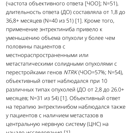
(частота объективного ответа [ЧОО]; N=51),
длительность ответа (ДО) составляла от 1,8 до
36,8+ месяцев (N=40 из 51) [1]. Кроме того,
применение энтректиниба привело к
уменьшению объема опухоли у более чем
половины пациентов с
местнораспространенными или
метастатическими солидными опухолями с
перестройками генов
NTRK
(ЧОО=57%; N=54),
объективный ответ наблюдался при 10
различных типах опухолей (ДО от 2,8 до 26.0+
месяцев; N=31 из 54) [1]. Объективный ответ
на терапию энтректинибом наблюдался также
у пациентов с наличием метастазов в
центральную нервную систему (ЦНС) на
начало исследования [1].