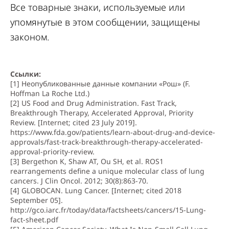
Все товарные знаки, используемые или
упомянутые в этом сообщении, защищены
законом.
Ссылки:
[1] Неопубликованные данные компании «Рош» (F.
Hoffman La Roche Ltd.)
[2] US Food and Drug Administration. Fast Track,
Breakthrough Therapy, Accelerated Approval, Priority
Review. [Internet; cited 23 July 2019].
https://www.fda.gov/patients/learn-about-drug-and-device-
approvals/fast-track-breakthrough-therapy-accelerated-
approval-priority-review.
[3]
Bergethon K, Shaw AT, Ou SH, et al. ROS1
rearrangements define a unique molecular class of lung
cancers. J Clin Oncol. 2012; 30(8):863-70.
[4] GLOBOCAN. Lung Cancer. [Internet; cited 2018
September 05].
http://gco.iarc.fr/today/data/factsheets/cancers/15-Lung-
fact-sheet.pdf