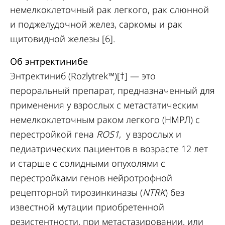
немелкоклеточный рак легкого, рак слюнной
и поджелудочной желез, саркомы и рак
щитовидной железы [6].
Об энтректинибе
Энтректиниб (Rozlytrek™)[†] — это
пероральный препарат, предназначенный для
применения у взрослых с метастатическим
немелкоклеточным раком легкого (НМРЛ) с
перестройкой гена
ROS1
, у взрослых и
педиатрических пациентов в возрасте 12 лет
и старше с солидными опухолями с
перестройками генов нейротрофной
рецепторной тирозинкиназы (
NTRK
) без
известной мутации приобретенной
резистентности, при метастазировании, или