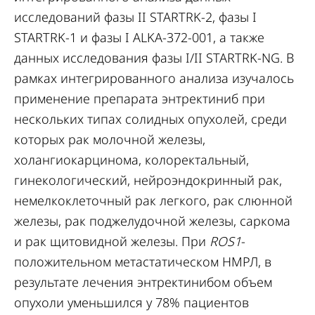
исследований фазы II STARTRK-2, фазы I
STARTRK-1 и фазы I ALKA-372-001, а также
данных исследования фазы I/II STARTRK-NG. В
рамках интегрированного анализа изучалось
применение препарата энтректиниб при
нескольких типах солидных опухолей, среди
которых рак молочной железы,
холангиокарцинома, колоректальный,
гинекологический, нейроэндокринный рак,
немелкоклеточный рак легкого, рак слюнной
железы, рак поджелудочной железы, саркома
и рак щитовидной железы. При
ROS1
-
положительном метастатическом НМРЛ, в
результате лечения энтректинибом объем
опухоли уменьшился у 78% пациентов