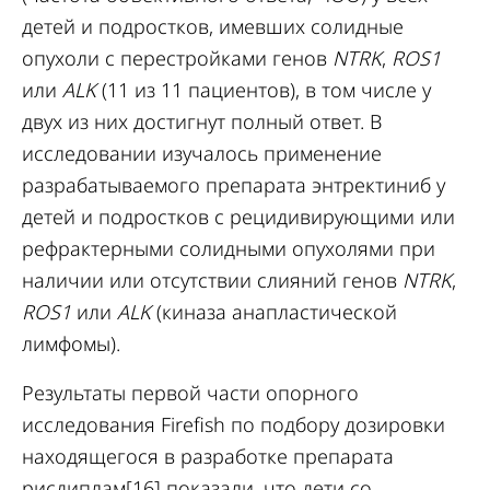
детей и подростков, имевших солидные
опухоли с перестройками генов
NTRK
,
ROS1
или
ALK
(11 из 11 пациентов), в том числе у
двух из них достигнут полный ответ. В
исследовании изучалось применение
разрабатываемого препарата энтректиниб у
детей и подростков с рецидивирующими или
рефрактерными солидными опухолями при
наличии или отсутствии слияний генов
NTRK
,
ROS1
или
ALK
(киназа анапластической
лимфомы).
Результаты первой части опорного
исследования Firefish по подбору дозировки
находящегося в разработке препарата
рисдиплам[16] показали, что дети со