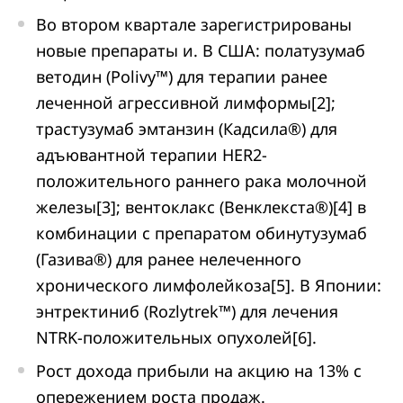
Во втором квартале зарегистрированы
новые препараты и. В США: полатузумаб
ветодин (Polivy™) для терапии ранее
леченной агрессивной лимформы[2];
трастузумаб эмтанзин (Кадсила®) для
адъювантной терапии HER2-
положительного раннего рака молочной
железы[3]; вентоклакс (Венклекста®)[4] в
комбинации с препаратом обинутузумаб
(Газива®) для ранее нелеченного
хронического лимфолейкоза[5]. В Японии:
энтректиниб (Rozlytrek™) для лечения
NTRK-положительных опухолей[6].
Рост дохода прибыли на акцию на 13% с
опережением роста продаж.