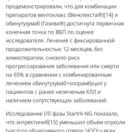
продемонстрировали, что для комбинации
препаратов вентоклакс (Венклекста®)[14] и
обинутузумаб (Газива®) достигнута первичная
конечная точка по ВБП по оценке
исследователя. Лечение с фиксированной
продолжительностью 12 месяцев, без
химиотерапии, снизило риск
прогрессирования заболевания или смерти
на 65% в сравнении с комбинированным
лечением обинутузумаб+хлорамбуцил у
пациентов с ранее нелеченым ХЛЛ и
наличием сопутствующих заболеваний.
Исследование I/II фазы Startrk-NG показало,
что энтректиниб[15] уменьшил объем опухоли
(частота объективного ответа; ЧОО) у всех