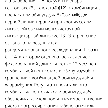
Aid одобрение FDA получил препарат
вентоклакс (Венклекста®)[12] в комбинации с
препаратом обинутузумаб (Газива®) для
первой линии терапии при хроническом
лимфолейкозе или мелкоклеточной
лимфоцитарной лимфоме[13]. Это решение
основано на результатах
рандомизированного исследования III фазы
CLL14, в котором оценивалось лечение с
фиксированной длительностью 12 месяцев
комбинацией вентоклакс и обинутузумаб в
сравнении с комбинацией обинутузумаб и
хлорамбуцил. Результаты показали, что
комбинация вентоклакса и обинутузумаба
обеспечила длительное и значимое снижение
риска прогрессирования заболевания или