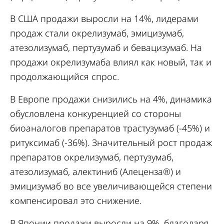
В США продажи выросли на 14%, лидерами
продаж стали окрелизумаб, эмицизумаб,
атезолизумаб, пертузумаб и бевацизумаб. На
продажи окрелизумаба влиял как новый, так и
продолжающийся спрос.
В Европе продажи снизились на 4%, динамика
обусловлена конкуренцией со стороны
биоаналогов препаратов трастузумаб (-45%) и
ритуксимаб (-36%). Значительный рост продаж
препаратов окрелизумаб, пертузумаб,
атезолизумаб, алектиниб (Алеценза®) и
эмицизумаб во все увеличивающейся степени
компенсировал это снижение.
В Японии продажи выросли на 9%, благодаря