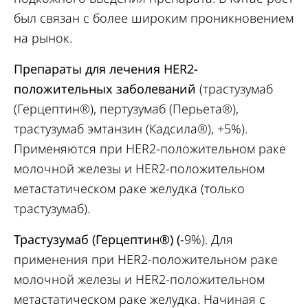
был связан с более широким проникновением
на рынок.
Препараты для лечения HER2-
положительных заболеваний
(трастузумаб
(Герцептин®), пертузумаб (Перьета®),
трастузумаб эмтанзин (Кадсила®), +5%).
Применяются при HER2-положительном раке
молочной железы и HER2-положительном
метастатическом раке желудка (только
трастузумаб).
Трастузумаб (Герцептин®) (-
9%). Для
применения при HER2-положительном раке
молочной железы и HER2-положительном
метастатическом раке желудка. Начиная с