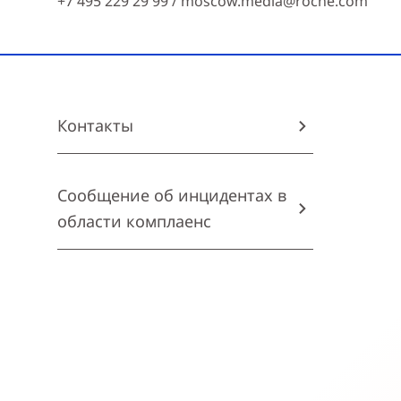
+7 495 229 29 99 /
moscow.media@roche.com
Контакты
Сообщение об инцидентах в
области комплаенс