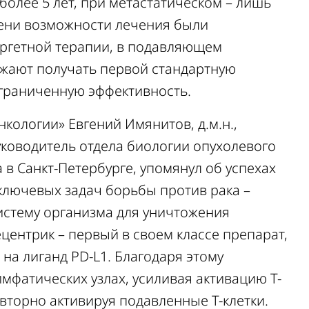
более 5 лет, при метастатическом – лишь
емени возможности лечения были
аргетной терапии, в подавляющем
жают получать первой стандартную
граниченную эффективность.
нкологии» Евгений Имянитов, д.м.н.,
уководитель отдела
биологии опухолевого
а в
Санкт-Петербурге, упомянул об успехах
ключевых задач борьбы против рака –
истему организма для уничтожения
ецентрик – первый в своем классе препарат,
на лиганд PD-L1. Благодаря этому
лимфатических узлах, усиливая активацию Т-
овторно активируя подавленные Т-клетки.