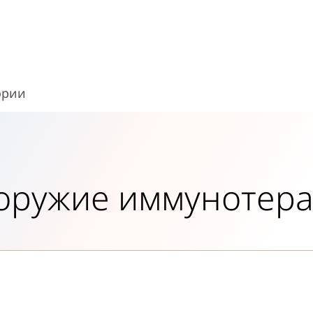
ории
оружие иммунотер