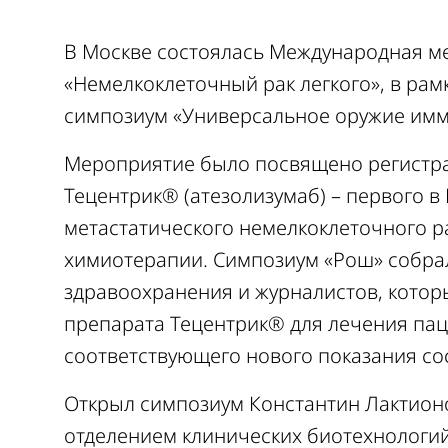
В Москве состоялась Международная 
«Немелкоклеточный рак легкого», в ра
симпозиум «Универсальное оружие имм
Мероприятие было посвящено
регистр
Тецентрик® (атезолизумаб) – первого в
метастатического немелкоклеточного р
химиотерапии. Симпозиум «Рош» собра
здравоохранения и журналистов, котор
препарата Тецентрик®
для лечения пац
соответствующего нового показания сос
Открыл симпозиум Константин Лактионо
отделением клинических биотехнологий