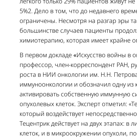
легкого только 29% пациентов живут не 
5%2. Дело в том, что до недавнего вр
ограничены. Несмотря на разгар эры т
большинстве случаев пациенты продол
химиотерапию, которая имеет крайне о
В первом докладе
«
Искусство войны в о
профессор,
член-корреспондент РАН,
р
роста в НИИ онкологии
им. Н.Н. Петров
иммуноонкологии и обозначил одну из 
активировать собственную иммунную с
опухолевых клеток. Эксперт отметил: «Т
который воздействует непосредственно 
Тецентрик действует на двух этапах: в 
клеток, и в микроокружении опухоли, п