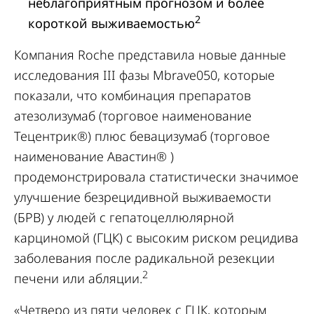
неблагоприятным прогнозом и более
2
короткой выживаемостью
Компания Roche представила новые данные
исследования III фазы Mbrave050, которые
показали, что комбинация препаратов
атезолизумаб (торговое наименование
Тецентрик®) плюс бевацизумаб (торговое
наименование Авастин® )
продемонстрировала статистически значимое
улучшение безрецидивной выживаемости
(БРВ) у людей с гепатоцеллюлярной
карциномой (ГЦК) с высоким риском рецидива
заболевания после радикальной резекции
2
печени или абляции.
«Четверо из пяти человек с ГЦК, которым