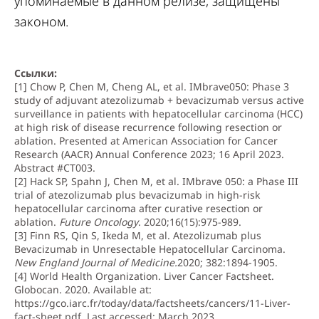
упоминаемые в данном релизе, защищены
законом.
Ссылки:
[1] Chow P, Chen M, Cheng AL, et al. IMbrave050: Phase 3
study of adjuvant atezolizumab + bevacizumab versus active
surveillance in patients with hepatocellular carcinoma (HCC)
at high risk of disease recurrence following resection or
ablation. Presented at American Association for Cancer
Research (AACR) Annual Conference 2023; 16 April 2023.
Abstract #CT003.
[2] Hack SP, Spahn J, Chen M, et al. IMbrave 050: a Phase III
trial of atezolizumab plus bevacizumab in high-risk
hepatocellular carcinoma after curative resection or
ablation.
Future Oncology
. 2020;16(15):975-989.
[3] Finn RS, Qin S, Ikeda M, et al. Atezolizumab plus
Bevacizumab in Unresectable Hepatocellular Carcinoma.
New England Journal of Medicine.
2020; 382:1894-1905.
[4] World Health Organization. Liver Cancer Factsheet.
Globocan. 2020. Available at:
https://gco.iarc.fr/today/data/factsheets/cancers/11-Liver-
fact-sheet.pdf
. Last accessed: March 2023.