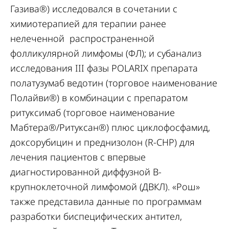
Газива®) исследовался в сочетании с
химиотерапией для терапии ранее
нелеченной распространенной
фолликулярной лимфомы (ФЛ); и субанализ
исследования III фазы POLARIX препарата
полатузумаб ведотин (торговое наименование
Полайви®) в комбинации с препаратом
ритуксимаб (торговое наименование
Мабтера®/Ритуксан®) плюс циклофосфамид,
доксорубицин и преднизолон (R-CHP) для
лечения пациентов с впервые
диагностированной диффузной В-
крупноклеточной лимфомой (ДВКЛ). «Рош»
также представила данные по программам
разработки биспецифических антител,