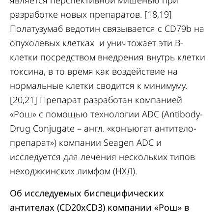
является перспективной мишенью при
разработке новых препаратов. [18,19]
Полатузумаб ведотин связывается с CD79b на
опухолевых клетках и уничтожает эти B-
клетки посредством внедрения внутрь клетки
токсина, в то время как воздействие на
нормальные клетки сводится к минимуму.
[20,21] Препарат разработан компанией
«Рош» с помощью технологии ADC (Antibody-
Drug Conjugate – англ. «конъюгат антитело-
препарат») компании Seagen ADC и
исследуется для лечения нескольких типов
неходжкинских лимфом (НХЛ).
Об исследуемых биспецифических
антителах (CD20xCD3) компании «Рош» в