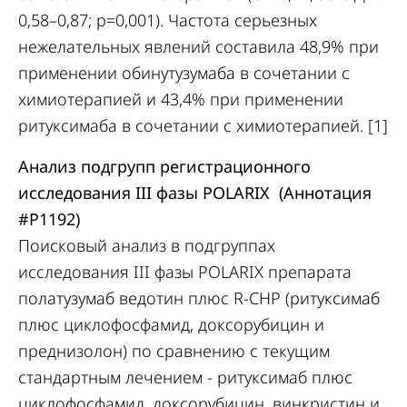
0,58–0,87; р=0,001). Частота серьезных
нежелательных явлений составила 48,9% при
применении обинутузумаба в сочетании с
химиотерапией и 43,4% при применении
ритуксимаба в сочетании с химиотерапией. [1]
Анализ подгрупп регистрационного
исследования III фазы POLARIX (Аннотация
#P1192
)
Поисковый анализ в подгруппах
исследования III фазы POLARIX препарата
полатузумаб ведотин плюс R-CHP (ритуксимаб
плюс циклофосфамид, доксорубицин и
преднизолон) по сравнению с текущим
стандартным лечением - ритуксимаб плюс
циклофосфамид, доксорубицин, винкристин и