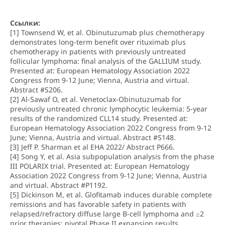
Ссылки:
[1] Townsend W, et al. Obinutuzumab plus chemotherapy
demonstrates long-term benefit over rituximab plus
chemotherapy in patients with previously untreated
follicular lymphoma: final analysis of the GALLIUM study.
Presented at: European Hematology Association 2022
Congress from 9-12 June; Vienna, Austria and virtual.
Abstract #S206.
[2] Al-Sawaf O, et al. Venetoclax-Obinutuzumab for
previously untreated chronic lymphocytic leukemia: 5-year
results of the randomized CLL14 study. Presented at:
European Hematology Association 2022 Congress from 9-12
June; Vienna, Austria and virtual. Abstract #S148.
[3] Jeff P. Sharman et al EHA 2022/ Abstract P666.
[4] Song Y, et al. Asia subpopulation analysis from the phase
III POLARIX trial. Presented at: European Hematology
Association 2022 Congress from 9-12 June; Vienna, Austria
and virtual. Abstract #P1192.
[5] Dickinson M, et al. Glofitamab induces durable complete
remissions and has favorable safety in patients with
relapsed/refractory diffuse large B-cell lymphoma and ≥2
prior therapies: pivotal Phase II expansion results.