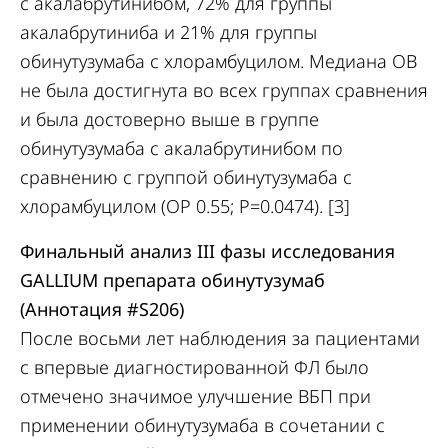
с акалабрутинибом, 72% для группы
акалабрутиниба и 21% для группы
обинутузумаба с хлорамбуцилом. Медиана ОВ
не была достигнута во всех группах сравнения
и была достоверно выше в группе
обинутузумаба с акалабрутинибом по
сравнению с группой обинутузумаба с
хлорамбуцилом (ОР 0.55; P=0.0474). [3]
Финальный анализ III фазы исследования
GALLIUM препарата обинутузумаб
(Аннотация
#S206
)
После восьми лет наблюдения за пациентами
с впервые диагностированной ФЛ было
отмечено значимое улучшение ВБП при
применении обинутузумаба в сочетании с