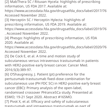
[2] MabThera SC / Rituxan Hycela: highlights of prescribing
information, US FDA 2017. Available at:
https://www.accessdata.fda.gov/drugsatfda_docs/label/2017/76
Accessed November 2022.
[3] Herceptin SC / Herceptin Hylecta: highlights of
prescribing information, US FDA 2019. Available at:
https://www.accessdata.fda.gov/drugsatfda_docs/label/2019/76
. Accessed November 2022.
[4] Phesgo: highlights of prescribing information, US FDA
2020. Available at:
https://www.accessdata.fda.gov/drugsatfda_docs/label/2020/76
Accessed November 2022.
[5] De Cock E, et al. A time and motion study of
subcutaneous versus intravenous trastuzumab in patients
with HER2-positive early breast cancer. Cancer Med.
2016;5(3):389-97.
[6] O’Shaugnessy, J. Patient (pt) preference for the
pertuzumab-trastuzumab fixed-dose combination for
subcutaneous use (PH FDC SC) in HER2-positive early breast
cancer (EBC): Primary analysis of the open-label,
randomised crossover PHranceSCa study. Presented at
ESMO; 19-21 Sept 2020. Abstract #165MO.
[7] Pivot X, et al. Efficacy and safety of subcutaneous
trastuzumab and intravenous trastuzumab as part of