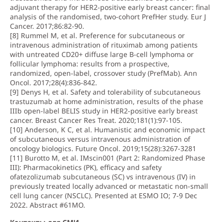
adjuvant therapy for HER2-positive early breast cancer: final
analysis of the randomised, two-cohort PrefHer study. Eur J
Cancer. 2017;86:82-90.
[8] Rummel M, et al. Preference for subcutaneous or
intravenous administration of rituximab among patients
with untreated CD20+ diffuse large B-cell lymphoma or
follicular lymphoma: results from a prospective,
randomized, open-label, crossover study (PrefMab). Ann
Oncol. 2017;28(4):836-842.
[9] Denys H, et al. Safety and tolerability of subcutaneous
trastuzumab at home administration, results of the phase
IIIb open-label BELIS study in HER2-positive early breast
cancer. Breast Cancer Res Treat. 2020;181(1):97-105.
[10] Anderson, K C, et al. Humanistic and economic impact
of subcutaneous versus intravenous administration of
oncology biologics. Future Oncol. 2019;15(28):3267-3281
[11] Burotto M, et al. IMscin001 (Part 2: Randomized Phase
III): Pharmacokinetics (PK), efficacy and safety
ofatezolizumab subcutaneous (SC) vs intravenous (IV) in
previously treated locally advanced or metastatic non-small
cell lung cancer (NSCLC). Presented at ESMO IO; 7-9 Dec
2022. Abstract #61MO.