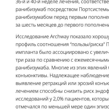
36-й и 40-й неделе лечения, соответст
ранибизумаб посредством Портсистемы
ранибизумабом перед первым пополнени
за шесть месяцев до первого пополнен
Исследование Archway показало хорош
профиль соотношения “пользы/риска” 
импланта было ассоциировано с увелич
три раза по сравнению с ежемесячны
ранибизумаба. Многие из этих явлений
конъюнктивы. Надлежащее наблюдение 
выявление ретракций или эрозий конъю
лечением способны снизить риск эндоф
исследований у 2,0% пациентов, котор
отмечался по меньшей мере один эпиз