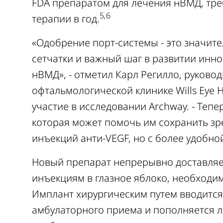
FDA препаратом для лечения нВМД, тре
5,6
терапии в год.
«Одобрение порт-системы - это значит
сетчатки и важный шаг в развитии инн
нВМД», - отметил Карл Регилло, руково
офтальмологической клинике Wills Eye 
участие в исследовании Archway. - Тепе
которая может помочь им сохранить зр
инъекций анти-VEGF, но с более удобной
Новый препарат непрерывно доставляе
инъекциям в глазное яблоко, необходим
Имплант хирургическим путем вводится
амбулаторного приема и пополняется л