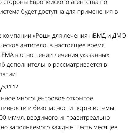
 стороны Европейского агентства по
истема будет доступна для применения в
в компании «Рош» для лечения нВМД и ДМО
еское антитело, в настоящее время
и EMA в отношении лечения указанных
аб дополнительно рассматривается в
патии.
5,11,12
y
анное многоцентровое открытое
ктивности и безопасности порт-системы
100 мг/мл, вводимого интравитреально
рно заполняемого каждые шесть месяцев