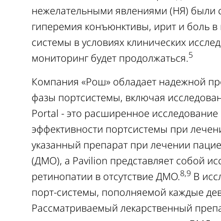
нежелательными явлениями (НЯ) были 
гиперемия конъюнктивы, ирит и боль в г
системы в условиях клинических иссле
5
мониторинг будет продолжаться.
Компания «Рош» обладает надежной про
фазы портсистемы, включая исследования
Portal - это расширенное исследование
эффективности портсистемы при лечен
указанный препарат при лечении паци
(ДМО), а Pavilion представляет собой 
8,9
ретинопатии в отсутствие ДМО.
В исс
порт-системы, пополняемой каждые де
Рассматриваемый лекарственный препа