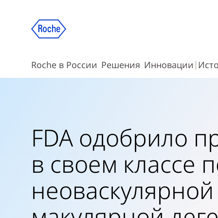
Roche в России
Решения
Инновации
Ист
FDA одобрило п
в своем классе 
неоваскулярной
макулярной дег