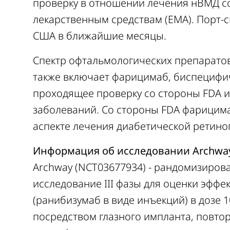
проверку в отношении лечения нВМД со
лекарственным средствам (EMA). Порт-с
США в ближайшие месяцы.
Спектр офтальмологических препарато
также включает фарицимаб, биспецифич
проходящее проверку со стороны FDA 
заболеваний. Со стороны FDA фарицим
аспекте лечения диабетической ретино
Информация об исследовании Archwa
Archway (NCT03677934) - рандомизиров
исследование III фазы для оценки эффе
(ранибизумаб в виде инъекций) в дозе 
посредством глазного импланта, повто