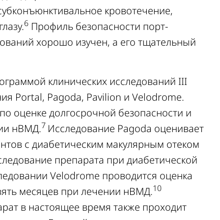
субконъюнктивальное кровотечение,
6
лазу.
Профиль безопасности порт-
дований хорошо изучен, а его тщательный
граммой клинических исследований III
 Portal, Pagoda, Pavilion и Velodrome.
 по оценке долгосрочной безопасности и
7
ии нВМД.
Исследование Pagoda оценивает
ентов с диабетическим макулярным отеком
исследование препарата при диабетической
ледовании Velodrome проводится оценка
10
вять месяцев при лечении нВМД.
рат в настоящее время также проходит