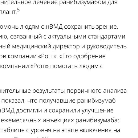
нительное лечение ранибизумабом для
5
плант.
помочь людям с нВМД сохранить зрение,
ию, связанный с актуальными стандартами
авный медицинский директор и руководитель
тов компании «Рош». «Его одобрение
 компании «Рош» помогать людям с
жительные результаты первичного анализа
й показал, что получавшие ранибизумаб
нВМД достигли и сохранили улучшение
и ежемесячных инъекциях ранибизумаба:
 таблице с уровня на этапе включения на