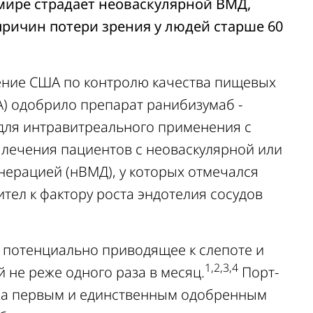
мире страдает неоваскулярной ВМД,
ричин потери зрения у людей старше 60
ение США по контролю качества пищевых
A) одобрило препарат ранибизумаб -
 для интравитреального применения с
лечения пациентов с неоваскулярной или
нерацией (нВМД), у которых отмечался
ител к фактору роста эндотелия сосудов
, потенциально приводящее к слепоте и
1,2,3,4
не реже одного раза в месяц.
Порт-
ала первым и единственным одобренным