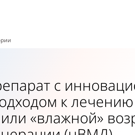
ории
репарат с инновац
подходом к лечению
 или «влажной» воз
енерации (нВМД)