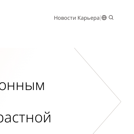
Новости
Карьера
ионным
растной